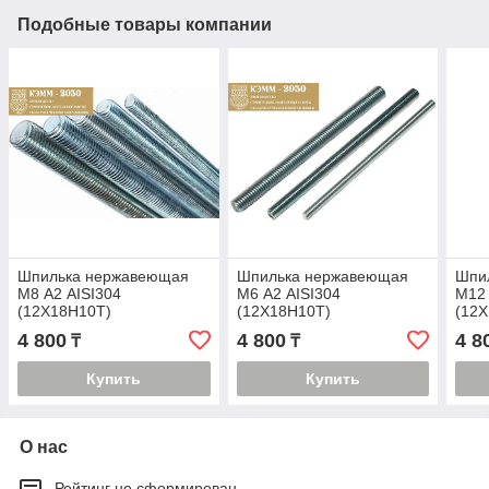
Подобные товары компании
Шпилька нержавеющая
Шпилька нержавеющая
Шпи
М8 А2 AISI304
М6 А2 AISI304
М12 
(12Х18Н10Т)
(12Х18Н10Т)
(12
4 800
4 800
4 8
₸
₸
Купить
Купить
О нас
Рейтинг не сформирован