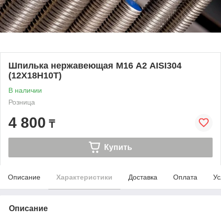
Шпилька нержавеющая М16 А2 AISI304
(12Х18Н10Т)
В наличии
Розница
4 800
₸
Купить
Описание
Характеристики
Доставка
Оплата
Ус
Описание