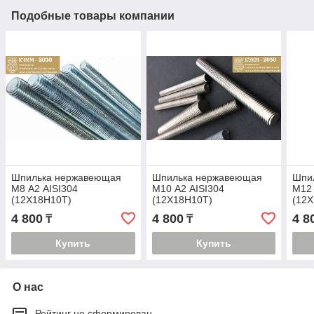
Подобные товары компании
Шпилька нержавеющая
Шпилька нержавеющая
Шпи
М8 А2 AISI304
М10 А2 AISI304
М12 
(12Х18Н10Т)
(12Х18Н10Т)
(12
4 800
4 800
4 8
₸
₸
Купить
Купить
О нас
Рейтинг не сформирован