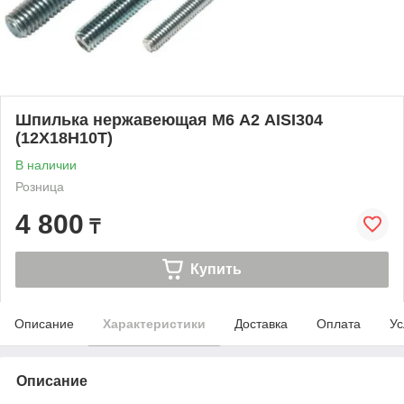
Шпилька нержавеющая М6 А2 AISI304
(12Х18Н10Т)
В наличии
Розница
4 800
₸
Купить
Описание
Характеристики
Доставка
Оплата
Ус
Описание