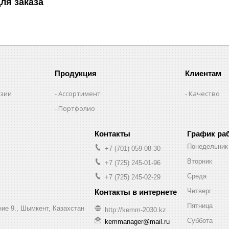
ля заказа
Продукция
Клиентам
нзии
Ассортимент
Качество
Портфолио
График ра
Понедельник
+7 (701) 059-08-30
Вторник
+7 (725) 245-01-96
Среда
+7 (725) 245-02-29
Четверг
Пятница
ние 9., Шымкент, Казахстан
http://kemm-2030.kz
Суббота
kemmanager@mail.ru