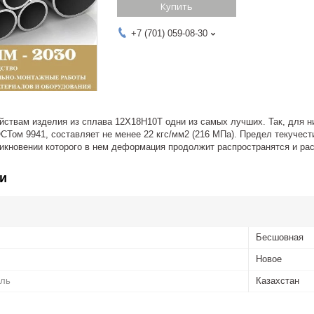
Купить
+7 (701) 059-08-30
йствам изделия из сплава 12Х18Н10Т одни из самых лучших. Так, для н
СТом 9941, составляет не менее 22 кгс/мм2 (216 МПа). Предел текучест
никновении которого в нем деформация продолжит распространятся и ра
и
Бесшовная
Новое
ель
Казахстан