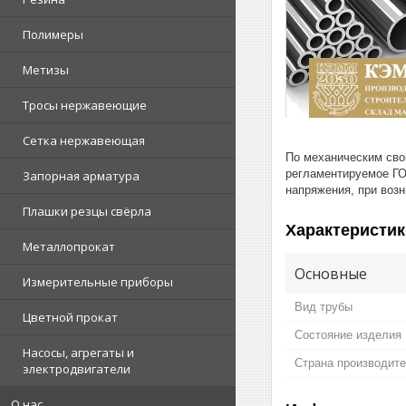
Полимеры
Метизы
Тросы нержавеющие
Сетка нержавеющая
По механическим сво
регламентируемое ГО
Запорная арматура
напряжения, при воз
Плашки резцы свёрла
Характеристик
Металлопрокат
Основные
Измерительные приборы
Вид трубы
Цветной прокат
Состояние изделия
Насосы, агрегаты и
Страна производит
электродвигатели
О нас