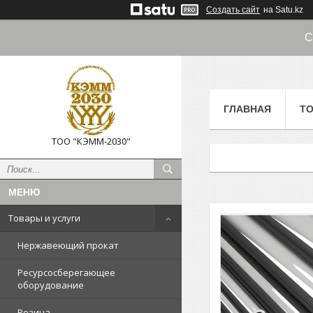
Создать сайт
на Satu.kz
С
ГЛАВНАЯ
ТО
ТОО "КЭММ-2030"
Товары и услуги
Нержавеющий прокат
Ресурсосберегающее
оборудование
Резина