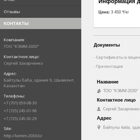
Информация д
Отзывы
Цена:
3 450 ₸/кг
КОНТАКТЫ
Документы
ТОО "КЭММ-2030"
Сертификаты и лице
Сергей Захарченко
Презентация
Байтулы баба, здание 9., Шымкент,
Казахстан
ТОО "КЭММ-2030"
+7 (701) 059-08-30
Сергей Захарченко
+7 (725) 245-01-96
+7 (725) 245-02-29
Байтулы баба, зда
http://kemm-2030.kz