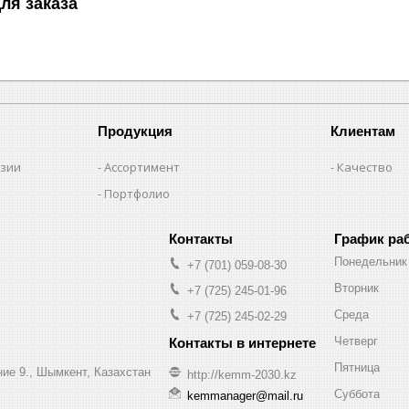
ля заказа
Продукция
Клиентам
нзии
Ассортимент
Качество
Портфолио
График ра
Понедельник
+7 (701) 059-08-30
Вторник
+7 (725) 245-01-96
Среда
+7 (725) 245-02-29
Четверг
Пятница
ние 9., Шымкент, Казахстан
http://kemm-2030.kz
Суббота
kemmanager@mail.ru