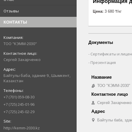
Информация д
Отзывы
Цена:
3 680 ₸/кг
КОНТАКТЫ
Документы
ТОО "КЭММ-2030"
Сертификаты и лице
Сергей Захарченко
Презентация
Байтулы баба, здание 9., Шымкент,
Казахстан
ТОО "КЭММ-2030"
+7 (701) 059-08-30
Сергей Захарченко
+7 (725) 245-01-96
+7 (725) 245-02-29
Байтулы баба, зда
http://kemm-2030.kz