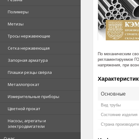
Полимеры
Метизы
Тросы нержавеющие
Сетка нержавеющая
По механическим сво
регламентируемое ГО
Запорная арматура
напряжения, при воз
Плашки резцы свёрла
Характеристик
Металлопрокат
Основные
Измерительные приборы
Вид трубы
Цветной прокат
Состояние изделия
Насосы, агрегаты и
Страна производит
электродвигатели
О нас