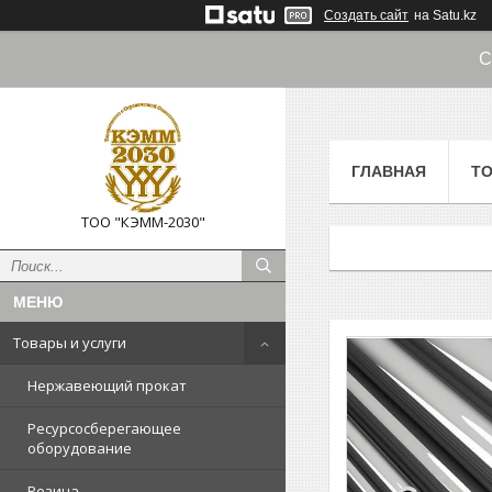
Создать сайт
на Satu.kz
С
ГЛАВНАЯ
ТО
ТОО "КЭММ-2030"
Товары и услуги
Нержавеющий прокат
Ресурсосберегающее
оборудование
Резина