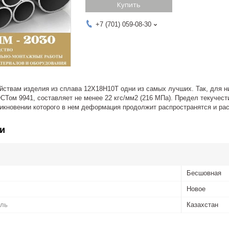
Купить
+7 (701) 059-08-30
йствам изделия из сплава 12Х18Н10Т одни из самых лучших. Так, для н
СТом 9941, составляет не менее 22 кгс/мм2 (216 МПа). Предел текучест
никновении которого в нем деформация продолжит распространятся и ра
и
Бесшовная
Новое
ель
Казахстан