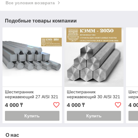
Все условия возврата
Подобные товары компании
Шестигранник
Шестигранник
Шес
нержавеющий 27 AISI 321
нержавеющий 30 AISI 321
нерж
4 000
4 000
4 0
₸
₸
Купить
Купить
О нас