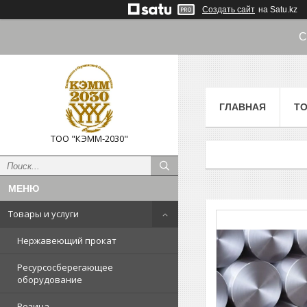
Создать сайт
на Satu.kz
С
ГЛАВНАЯ
ТО
ТОО "КЭММ-2030"
Товары и услуги
Нержавеющий прокат
Ресурсосберегающее
оборудование
Резина