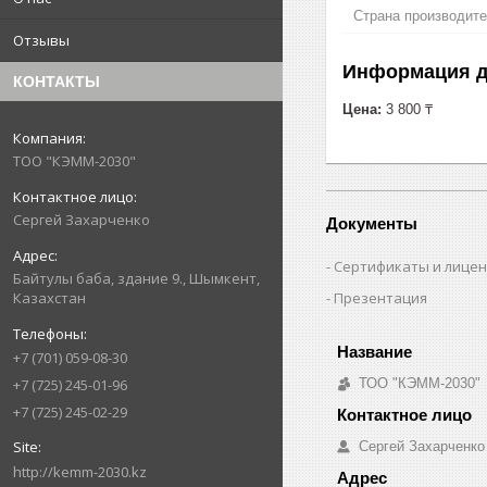
Страна производит
Отзывы
Информация д
КОНТАКТЫ
Цена:
3 800 ₸
ТОО "КЭММ-2030"
Сергей Захарченко
Документы
Сертификаты и лице
Байтулы баба, здание 9., Шымкент,
Презентация
Казахстан
+7 (701) 059-08-30
ТОО "КЭММ-2030"
+7 (725) 245-01-96
+7 (725) 245-02-29
Сергей Захарченко
http://kemm-2030.kz