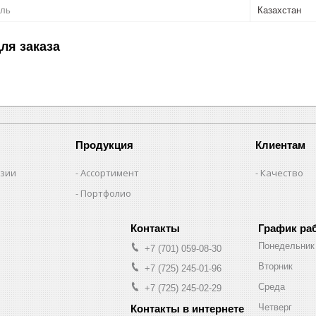
ель
Казахстан
ля заказа
Продукция
Клиентам
нзии
Ассортимент
Качество
Портфолио
График ра
Понедельник
+7 (701) 059-08-30
Вторник
+7 (725) 245-01-96
Среда
+7 (725) 245-02-29
Четверг