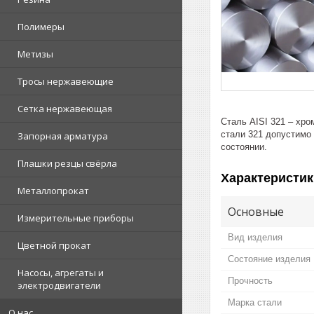
Полимеры
Метизы
Тросы нержавеющие
Сетка нержавеющая
Сталь AISI 321 – хр
стали 321 допустимо 
Запорная арматура
состоянии.
Плашки резцы свёрла
Характеристик
Металлопрокат
Основные
Измерительные приборы
Вид изделия
Цветной прокат
Состояние изделия
Насосы, агрегаты и
Прочность
электродвигатели
Марка стали
О нас