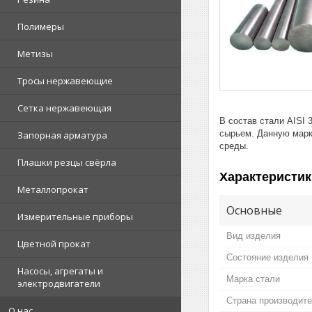
Полимеры
Метизы
Тросы нержавеющие
Сетка нержавеющая
В состав стали AISI 
сырьем. Данную марк
Запорная арматура
среды.
Плашки резцы свёрла
Характеристик
Металлопрокат
Основные
Измерительные приборы
Вид изделия
Цветной прокат
Состояние изделия
Насосы, агрегаты и
Марка стали
электродвигатели
Страна производит
О нас