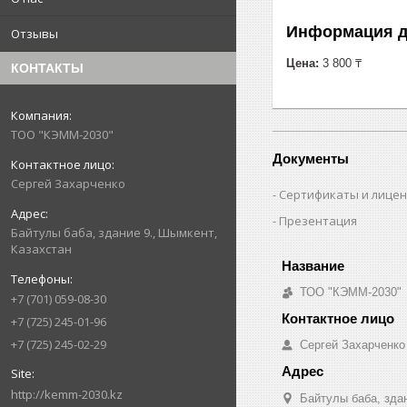
Информация д
Отзывы
Цена:
3 800 ₸
КОНТАКТЫ
ТОО "КЭММ-2030"
Документы
Сергей Захарченко
Сертификаты и лице
Презентация
Байтулы баба, здание 9., Шымкент,
Казахстан
ТОО "КЭММ-2030"
+7 (701) 059-08-30
+7 (725) 245-01-96
+7 (725) 245-02-29
Сергей Захарченко
http://kemm-2030.kz
Байтулы баба, зда