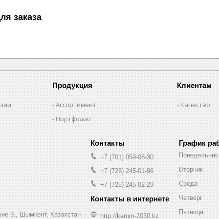
ля заказа
Продукция
Клиентам
нзии
Ассортимент
Качество
Портфолио
График ра
Понедельник
+7 (701) 059-08-30
Вторник
+7 (725) 245-01-96
Среда
+7 (725) 245-02-29
Четверг
Пятница
ние 9., Шымкент, Казахстан
http://kemm-2030.kz