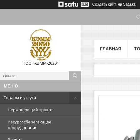
Создать сайт
на Satu.kz
С
ГЛАВНАЯ
ТО
ТОО "КЭММ-2030"
Товары и услуги
Нержавеющий прокат
Ресурсосберегающее
оборудование
Резина