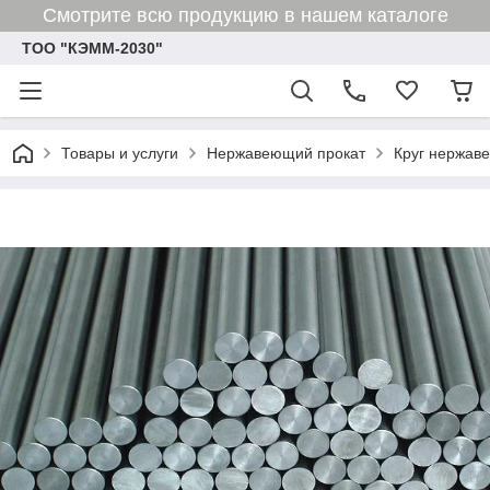
Смотрите всю продукцию в нашем каталоге
ТОО "КЭММ-2030"
Товары и услуги
Нержавеющий прокат
Круг нержав