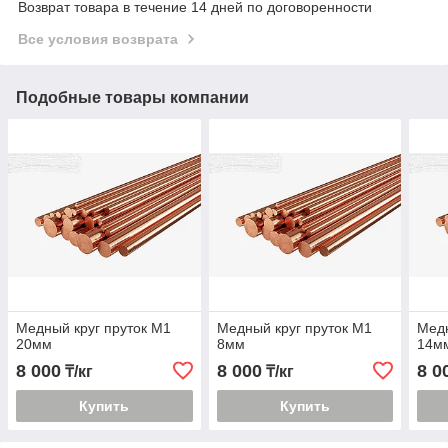
Возврат товара в течение 14 дней по договоренности
Все условия возврата
Подобные товары компании
Медный круг пруток М1
Медный круг пруток М1
Медн
20мм
8мм
14м
8 000
8 000
8 0
₸/кг
₸/кг
Купить
Купить