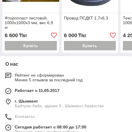
Фторопласт листовой,
Провод ПСДКТ 1,7х6,3
Текс
1000х1000х3 мм, вес 6,9
1000
кг
6 600
6 000
4 2
₸/кг
₸/кг
Купить
Купить
О нас
Рейтинг не сформирован
Менее 5 отзывов за последний год
Работает с 11.05.2017
г. Шымкент
Байтулы баба, здание 9., Шымкент, Казахстан
Контакты
Сегодня работает с 08:00 до 17:00
Показать весь график работы