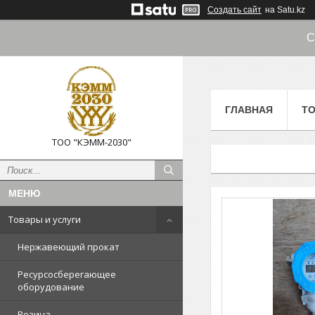
Создать сайт
на Satu.kz
С
ГЛАВНАЯ
ТО
ТОО "КЭММ-2030"
Товары и услуги
Нержавеющий прокат
Ресурсосберегающее
оборудование
Резина