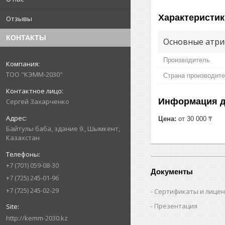
Характеристик
Отзывы
КОНТАКТЫ
Основные атри
Производитель
ТОО "КЭММ-2030"
Страна производит
Информация д
Сергей Захарченко
Цена:
от 30 000 ₸
Байтулы баба, здание 9., Шымкент,
Казахстан
+7 (701) 059-08-30
Документы
+7 (725) 245-01-96
+7 (725) 245-02-29
Сертификаты и лице
Презентация
http://kemm-2030.kz