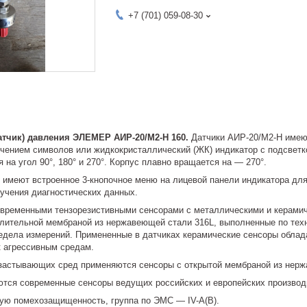
+7 (701) 059-08-30
атчик) давления ЭЛЕМЕР АИР-20/М2-Н 160.
Датчики АИР-20/М2-Н имеют
чением символов или жидкокристаллический (ЖК) индикатор с подсветк
 на угол 90°, 180° и 270°. Корпус плавно вращается на — 270°.
 имеют встроенное 3-кнопочное меню на лицевой панели индикатора для
лучения диагностических данных.
временными тензорезистивными сенсорами с металлическими и керамич
лительной мембраной из нержавеющей стали 316L, выполненные по тех
едела измерений. Примененные в датчиках керамические сенсоры облада
к агрессивным средам.
 застывающих сред применяются сенсоры с открытой мембраной из нерж
ются современные сенсоры ведущих российских и европейских производ
ую помехозащищенность, группа по ЭМС — IV-A(B).