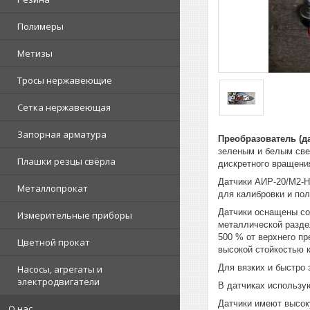
Полимеры
Метизы
Тросы нержавеющие
Сетка нержавеющая
Запорная арматура
Преобразователь (д
зеленым и белым све
Плашки резцы свёрла
дискретного вращения
Датчики АИР-20/М2-Н
Металлопрокат
для калибровки и по
Датчики оснащены со
Измерительные приборы
металлической разде
500 % от верхнего пр
Цветной прокат
высокой стойкостью 
Для вязких и быстро
Насосы, агрегаты и
электродвигатели
В датчиках использу
Датчики имеют высок
О нас