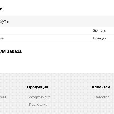
и
буты
Siemens
ель
Франция
ля заказа
Продукция
Клиентам
нзии
Ассортимент
Качество
Портфолио