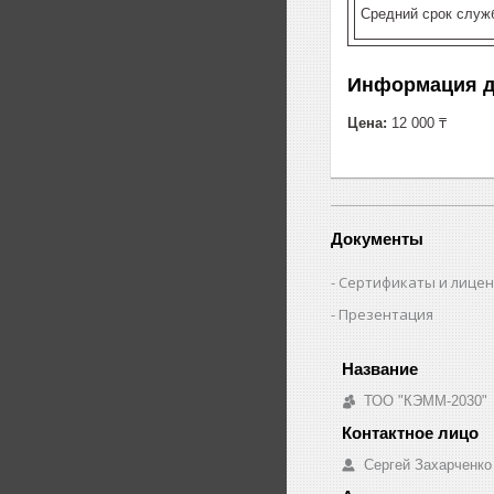
Средний срок служб
Информация д
Цена:
12 000 ₸
Документы
Сертификаты и лице
Презентация
ТОО "КЭММ-2030"
Сергей Захарченко