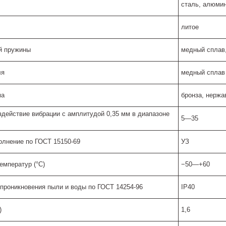
сталь, алюми
литое
й пружины
медный сплав
ля
медный сплав
ма
бронза, нерж
действие вибрации с амплитудой 0,35 мм в диапазоне
5—35
олнение по ГОСТ 15150-69
УЗ
емператур (°C)
−50—+60
 проникновения пыли и воды по ГОСТ 14254-96
IP40
)
1,6