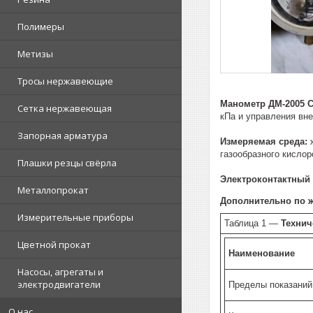
Полимеры
Метизы
Тросы нержавеющие
Манометр ДМ-2005 Сг
Сетка нержавеющая
кПа и управления вн
Запорная арматура
Измеряемая среда:
ж
газообразного кислор
Плашки резцы свёрла
Электроконтактный
Металлопрокат
Дополнительно по ж
Измерительные приборы
Таблица 1 —
Технич
Цветной прокат
Наименование
Насосы, агрегаты и
электродвигатели
Пределы показаний
О нас