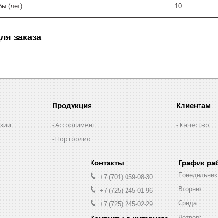
ы (лет)
10
ля заказа
Продукция
Клиентам
нзии
Ассортимент
Качество
Портфолио
График ра
Понедельник
+7 (701) 059-08-30
Вторник
+7 (725) 245-01-96
Среда
+7 (725) 245-02-29
Четверг