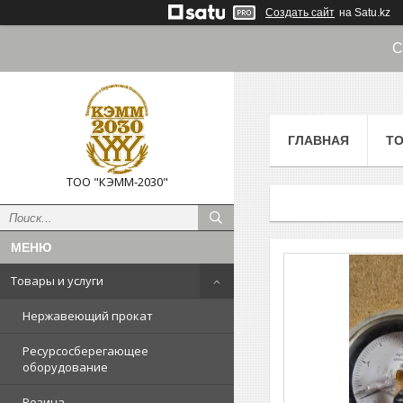
Создать сайт
на Satu.kz
С
ГЛАВНАЯ
ТО
ТОО "КЭММ-2030"
Товары и услуги
Нержавеющий прокат
Ресурсосберегающее
оборудование
Резина