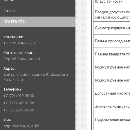
Класс точности
Отзывы
Предел допускаемо
сигнализирующего 
КОНТАКТЫ
Диаметр корпуса (м
Резьба присоедини
ТОО "КЭММ-2030"
Размер квадрата п
Сергей Захарченко
Коммутируемое напр
Байтулы баба, здание 9., Шымкент,
Казахстан
Коммутируемое напр
Допустимая частота
+7 (701) 059-08-30
+7 (725) 245-01-96
Значение коммутиру
+7 (725) 245-02-29
Подключение внешн
http://kemm-2030.kz