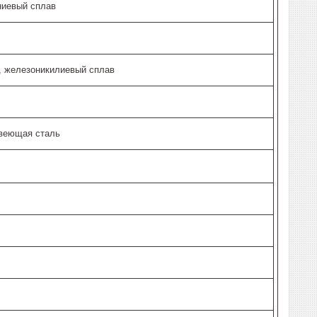
ниевый сплав
, железоникилиевый сплав
авеющая сталь