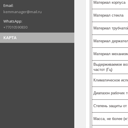
Материал корпуса
kemmanager@mail.ru
Материал стекла
+77010590830
Материал трубчато
КАРТА
Материал держате
Материал механиз
Выдерживаемое воз
частот (Гц)
Климатическое исп
Диапазон рабочих т
Степень защиты от
Масса, не более (кг