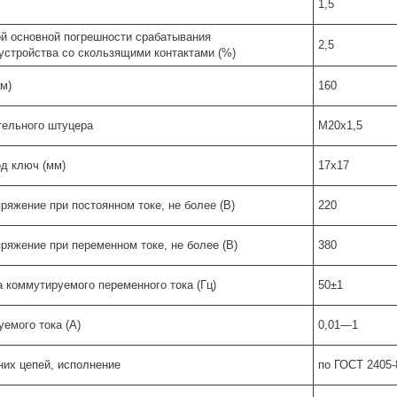
1,5
й основной погрешности срабатывания
2,5
устройства со скользящими контактами (%)
м)
160
тельного штуцера
М20х1,5
од ключ (мм)
17х17
яжение при постоянном токе, не более (В)
220
яжение при переменном токе, не более (В)
380
 коммутируемого переменного тока (Гц)
50±1
емого тока (А)
0,01—1
их цепей, исполнение
по ГОСТ 2405-