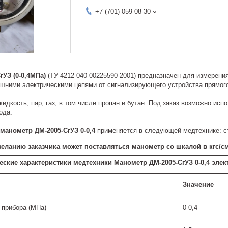
+7 (701) 059-08-30
УЗ (0-0,4МПа)
(ТУ 4212-040-00225590-2001) предназначен для измерени
ешними электрическими цепями от сигнализирующего устройства прямого
идкость, пар, газ, в том числе пропан и бутан. Под заказ возможно исп
ода.
 манометр
ДМ-2005-СгУЗ 0-0,4
применяется в следующей медтехнике: ст
еланию заказчика может поставляться манометр со шкалой в кгс/с
еские характеристики медтехники
Манометр ДМ-2005-СгУЗ 0-0,4 эл
Значение
 прибора (МПа)
0-0,4